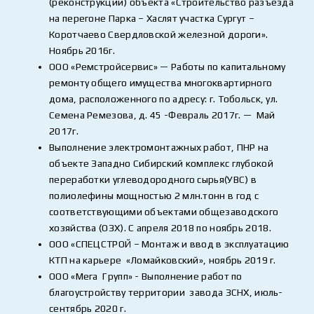
(реконструкции) объекта «Строительство разъезда
на перегоне Парка – Хаслят участка Сургут –
Коротчаево Свердловской железной дороги».
Ноябрь 2016г.
ООО «Ремстройсервис» — Работы по капитальному
ремонту общего имущества многоквартирного
дома, расположенного по адресу: г. Тобольск, ул.
Семена Ремезова, д. 45 -Февраль 2017г. — Май
2017г.
Выполнение электромонтажных работ, ПНР на
объекте Западно Сибирский комплекс глубокой
переработки углеводородного сырья(УВС) в
полиолефины мощностью 2 млн.тонн в год с
соответствующими объектами общезаводского
хозяйства (ОЗХ). С апреля 2018 по ноябрь 2018.
ООО «СПЕЦСТРОЙ – Монтаж и ввод в эксплуатацию
КТП на карьере «Ломайковский», ноябрь 2019 г.
ООО «Мега Групп» - Выполнение работ по
благоустройству территории завода ЗСНХ, июль-
сентябрь 2020 г.