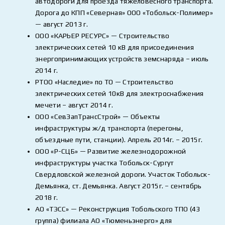
автодороги для проезда тяжеловесного транспорта.
Дорога до КПП «Северная» ООО «Тобольск-Полимер»
— август 2013 г.
ООО «КАРЬЕР РЕСУРС» — Строительство
электрических сетей 10 кВ для присоединения
энергопринимающих устройств земснаряда – июль
2014 г.
РТОО «Наследие» по ТО — Строительство
электрических сетей 10кВ для электроснабжения
мечети – август 2014 г.
ООО «СевЗапТрансСтрой» — Объекты
инфраструктуры ж/д транспорта (перегоны,
объездные пути, станции). Апрель 2014г. – 2015г.
ООО «Р-СЦБ» — Развитие железнодорожной
инфраструктуры участка Тобольск-Сургут
Свердловской железной дороги. Участок Тобольск-
Демьянка, ст. Демьянка. Август 2015г. – сентябрь
2018 г.
АО «ТЭСС» — Реконструкция Тобольского ТПО (43
группа) филиала АО «Тюменьэнерго» для