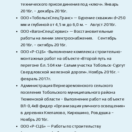
технического присоединения под «ключ». Январь
2016г. – декабрь 2016г.
ООО «ТобольскСпецТранс» — Бурение скважин d=250
мм и глубиной от 4,5 м до 6,0 м. – Август 2016г.
ООО «ВагонСпецСервис» — Восстановительные
работы на линии электроснабжения. Сентябрь
2016г. – октябрь 2016г.
ООО «Р-СЦБ» -Выполнение комплекса строительно-
монтажных работ на объекте «Второй путь на
перегоне б.п. 504 км- Салым участка Тобольск-Сургут
Свердловской железной дороги». Ноябрь 2016г. –
февраль 2017г.
Администрация Вернеаремзянского сельского
поселения Тобольского муниципального района
Тюменской области – Выполнение работ на объекте
ВЛ-0,4кВ фидер «Организация уличного освещения»
в деревнях Клепалово, Кирюшино, Ровдушка –
Ноябрь 2016г.
ООО «Р-СЦБ» — Работы по строительству